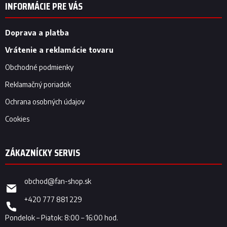
p
INFORMÁCIE PRE VÁS
ä
t
i
Doprava a platba
e
Vrátenie a reklamácie tovaru
Obchodné podmienky
Reklamačný poriadok
Ochrana osobných údajov
Cookies
obchod
@
fan-shop.sk
+420 777 881 229