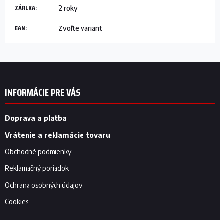
ZÁRUKA
:
2 roky
EAN
:
Zvoľte variant
Z
á
p
INFORMÁCIE PRE VÁS
ä
t
i
Doprava a platba
e
Vrátenie a reklamácie tovaru
Obchodné podmienky
Reklamačný poriadok
Ochrana osobných údajov
Cookies