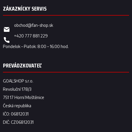
obchod
@
fan-shop.sk
+420 777 881 229