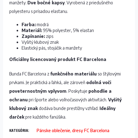
manžety.
Dve bočné kapsy
. Vyrobená z priedušného
polyesteru s prísadou elastanu.
Farba:
modrá
Materiál:
95% polyester, 5% elastan
Zapínanie:
zips
Vyšitý klubový znak
Elastický pás, stojáčik a manžety
Oficiálny licencovaný produkt FC Barcelona
Bunda FC Barcelona z
funkčného materiálu
so štýlovými
prvkami. Je praktická a ľahká, ale zároveň
odolná voči
poveternostným vplyvom
. Poskytuje
pohodlie a
ochranu
pri športe alebo voľnočasových aktivitách.
Vyšitý
klubový znak
dodáva bunde prestížny vzhľad.
Ideálny
darček
pre každého fanúšika.
KATEGÓRIA
:
Pánske oblečenie, dresy FC Barcelona