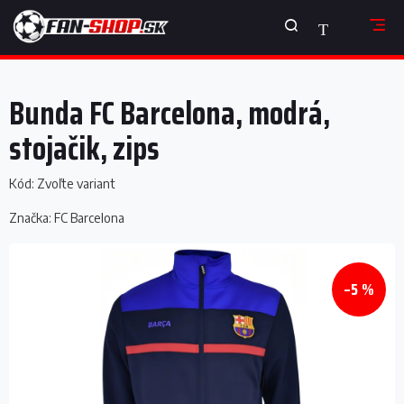
Prejsť
NÁKUPNÝ
na
obsah
KOŠÍK
Bunda FC Barcelona, ​​modrá,
stojačik, zips
Kód:
Zvoľte variant
Značka:
FC Barcelona
–5 %